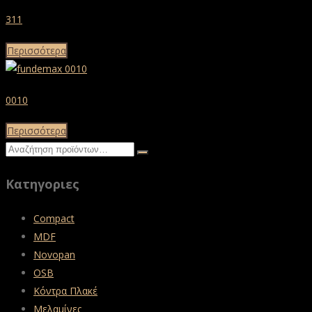
311
Περισσότερα
0010
Περισσότερα
Κατηγοριες
Compact
MDF
Novopan
OSB
Κόντρα Πλακέ
Μελαμίνες