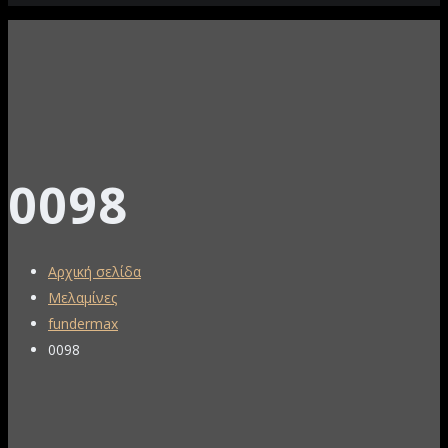
0098
Αρχική σελίδα
Μελαμίνες
fundermax
0098