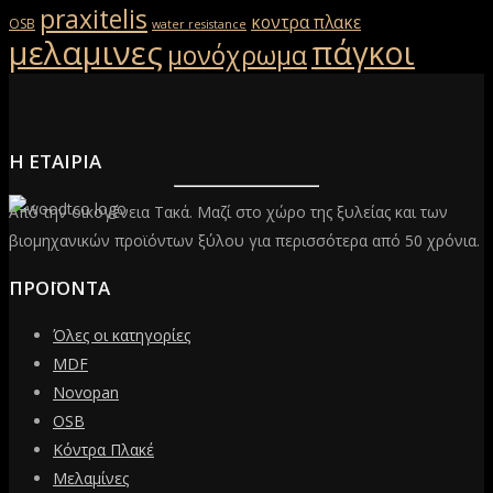
praxitelis
κοντρα πλακε
OSB
water resistance
μελαμινες
πάγκοι
μονόχρωμα
Η ΕΤΑΙΡΙΑ
Από την οικογένεια Τακά. Μαζί στο χώρο της ξυλείας και των
βιομηχανικών προϊόντων ξύλου για περισσότερα από 50 χρόνια.
ΠΡΟΪΟΝΤΑ
Όλες οι κατηγορίες
MDF
Novopan
OSB
Κόντρα Πλακέ
Μελαμίνες