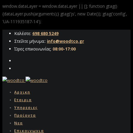
window.dataLayer = window.dataLayer || []; function gtag()
{dataLayer.push(arguments);} gtag('js', new Date()); gtag('config',
'UA-111935187-14');
Καλέστε:
698 680 5249
Στείλτε μήνυμα::
info@woodtco.gr
Ώρες επικοινωνίας:
08:00-17:00
Αρχικη
Εταιρια
Υπηρεσιες
Προϊοντα
Νεα
Επικοινωνια