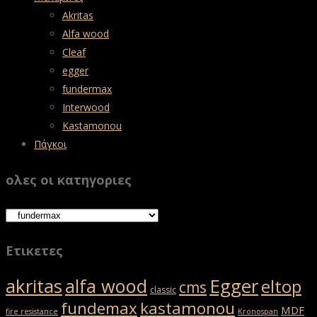
Akritas
Alfa wood
Cleaf
egger
fundermax
Interwood
Kastamonou
Πάγκοι
ολες οι κατηγοριες
Ετικετες
akritas
Egger
alfa wood
eltop
cms
classic
fundemax
kastamonou
MDF
fire resistance
Kronospan