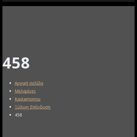
458
Αρχική σελίδα
Μελαμίνες
Kastamonou
Ξύλινη Επένδυση
458