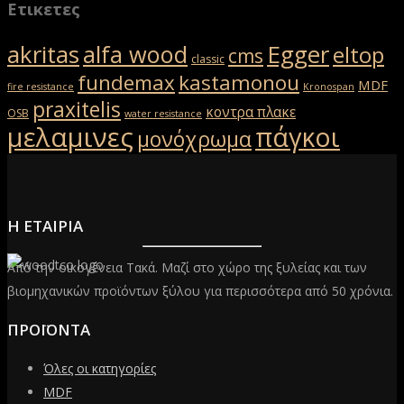
Ετικετες
akritas
Egger
alfa wood
eltop
cms
classic
fundemax
kastamonou
MDF
fire resistance
Kronospan
praxitelis
κοντρα πλακε
OSB
water resistance
μελαμινες
πάγκοι
μονόχρωμα
Η ΕΤΑΙΡΙΑ
Από την οικογένεια Τακά. Μαζί στο χώρο της ξυλείας και των
βιομηχανικών προϊόντων ξύλου για περισσότερα από 50 χρόνια.
ΠΡΟΪΟΝΤΑ
Όλες οι κατηγορίες
MDF