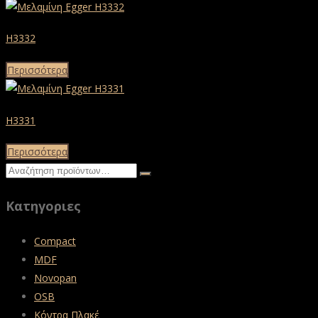
H3332
Περισσότερα
H3331
Περισσότερα
Κατηγοριες
Compact
MDF
Novopan
OSB
Κόντρα Πλακέ