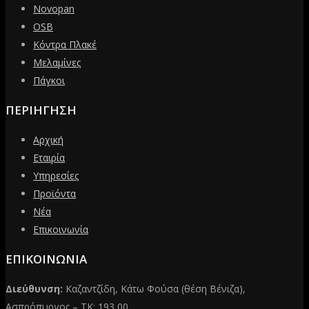
Novopan
OSB
Κόντρα Πλακέ
Μελαμίνες
Πάγκοι
ΠΕΡΙΗΓΗΣΗ
Αρχική
Εταιρία
Υπηρεσίες
Προϊόντα
Νέα
Επικοινωνία
ΕΠΙΚΟΙΝΩΝΙΑ
Διεύθυνση:
Καζαντζίδη, Κάτω Φούσα (θέση Βένιζα),
Ασπρόπυργος – ΤΚ: 193 00