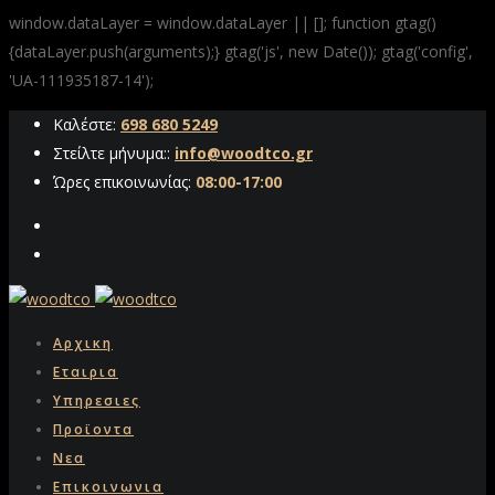
window.dataLayer = window.dataLayer || []; function gtag()
{dataLayer.push(arguments);} gtag('js', new Date()); gtag('config',
'UA-111935187-14');
Καλέστε:
698 680 5249
Στείλτε μήνυμα::
info@woodtco.gr
Ώρες επικοινωνίας:
08:00-17:00
Αρχικη
Εταιρια
Υπηρεσιες
Προϊοντα
Νεα
Επικοινωνια