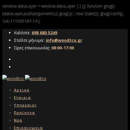
window.dataLayer = window.dataLayer || []; function gtag()
{dataLayer.push(arguments);} gtag('js', new Date()); gtag('config',
'UA-111935187-14');
Καλέστε:
698 680 5249
Στείλτε μήνυμα::
info@woodtco.gr
Ώρες επικοινωνίας:
08:00-17:00
Αρχικη
Εταιρια
Υπηρεσιες
Προϊοντα
Νεα
Επικοινωνια