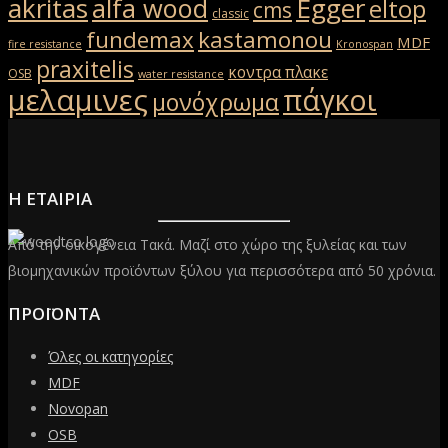
akritas
Egger
alfa wood
eltop
cms
classic
fundemax
kastamonou
MDF
fire resistance
Kronospan
praxitelis
κοντρα πλακε
OSB
water resistance
μελαμινες
πάγκοι
μονόχρωμα
Η ΕΤΑΙΡΙΑ
Από την οικογένεια Τακά. Μαζί στο χώρο της ξυλείας και των
βιομηχανικών προϊόντων ξύλου για περισσότερα από 50 χρόνια.
ΠΡΟΪΟΝΤΑ
Όλες οι κατηγορίες
MDF
Novopan
OSB