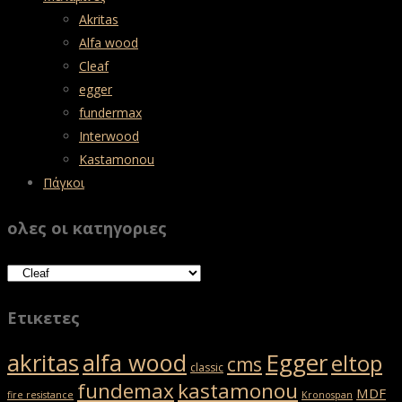
Akritas
Alfa wood
Cleaf
egger
fundermax
Interwood
Kastamonou
Πάγκοι
ολες οι κατηγοριες
Ετικετες
akritas
Egger
alfa wood
eltop
cms
classic
fundemax
kastamonou
MDF
fire resistance
Kronospan