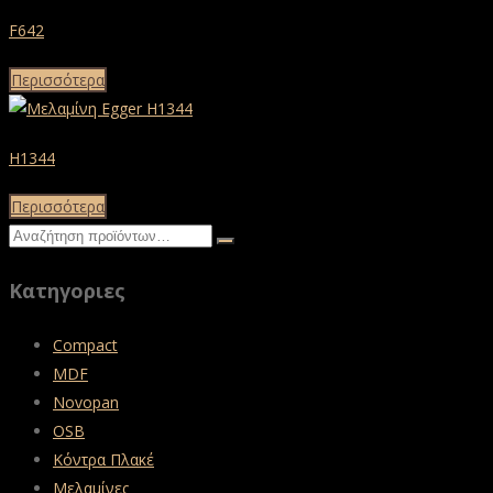
F642
Περισσότερα
H1344
Περισσότερα
Κατηγοριες
Compact
MDF
Novopan
OSB
Κόντρα Πλακέ
Μελαμίνες