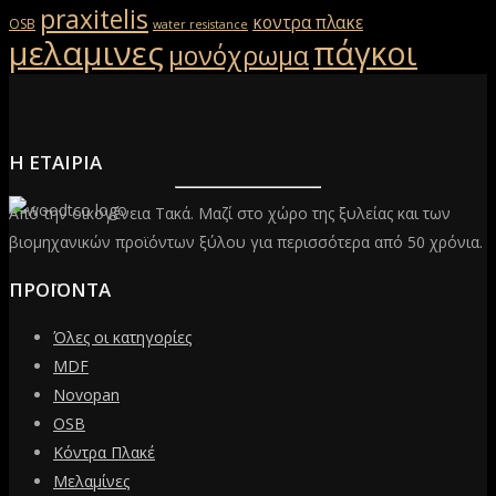
praxitelis
κοντρα πλακε
OSB
water resistance
μελαμινες
πάγκοι
μονόχρωμα
Η ΕΤΑΙΡΙΑ
Από την οικογένεια Τακά. Μαζί στο χώρο της ξυλείας και των
βιομηχανικών προϊόντων ξύλου για περισσότερα από 50 χρόνια.
ΠΡΟΪΟΝΤΑ
Όλες οι κατηγορίες
MDF
Novopan
OSB
Κόντρα Πλακέ
Μελαμίνες