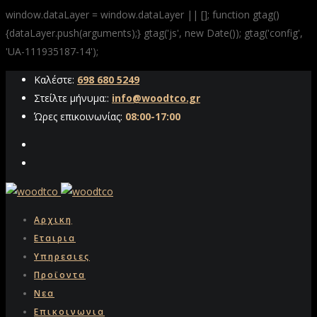
window.dataLayer = window.dataLayer || []; function gtag()
{dataLayer.push(arguments);} gtag('js', new Date()); gtag('config',
'UA-111935187-14');
Καλέστε:
698 680 5249
Στείλτε μήνυμα::
info@woodtco.gr
Ώρες επικοινωνίας:
08:00-17:00
Αρχικη
Εταιρια
Υπηρεσιες
Προϊοντα
Νεα
Επικοινωνια