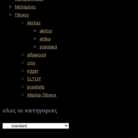
Μελαμίνες
Πάγκοι
Akritas
akritor
artika
standard
alfawood
cms
egger
ELTOP
praxitelis
Μασίφ Πάγκοι
ολες οι κατηγοριες