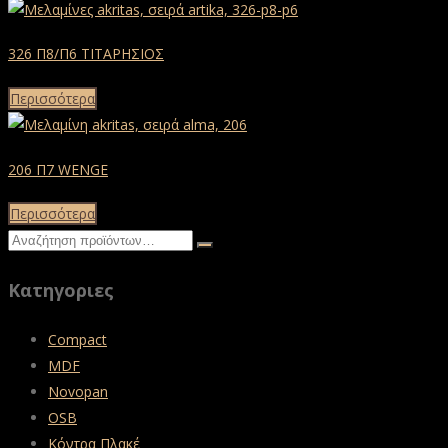
326 Π8/Π6 ΤΙΤΑΡΗΣΙΟΣ
Περισσότερα
206 Π7 WENGE
Περισσότερα
Κατηγοριες
Compact
MDF
Novopan
OSB
Κόντρα Πλακέ