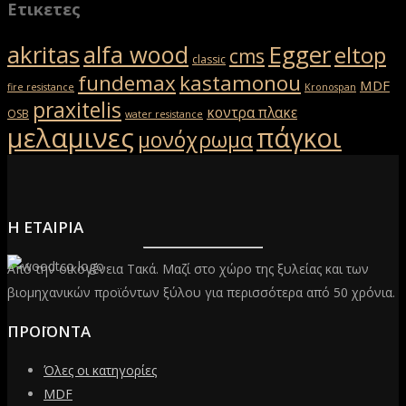
Ετικετες
akritas
Egger
alfa wood
eltop
cms
classic
fundemax
kastamonou
MDF
fire resistance
Kronospan
praxitelis
κοντρα πλακε
OSB
water resistance
μελαμινες
πάγκοι
μονόχρωμα
Η ΕΤΑΙΡΙΑ
Από την οικογένεια Τακά. Μαζί στο χώρο της ξυλείας και των
βιομηχανικών προϊόντων ξύλου για περισσότερα από 50 χρόνια.
ΠΡΟΪΟΝΤΑ
Όλες οι κατηγορίες
MDF