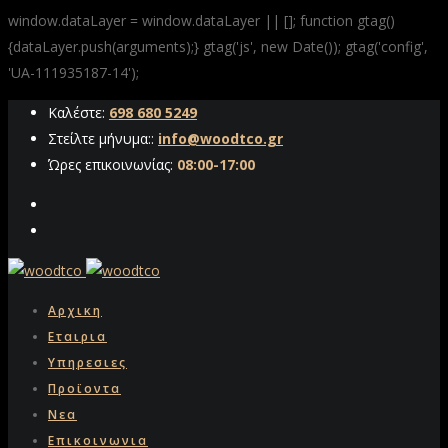
window.dataLayer = window.dataLayer || []; function gtag()
{dataLayer.push(arguments);} gtag('js', new Date()); gtag('config',
'UA-111935187-14');
Καλέστε:
698 680 5249
Στείλτε μήνυμα::
info@woodtco.gr
Ώρες επικοινωνίας:
08:00-17:00
Αρχικη
Εταιρια
Υπηρεσιες
Προϊοντα
Νεα
Επικοινωνια