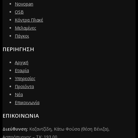
Novopan
OSB
Κόντρα Πλακέ
Μελαμίνες
Πάγκοι
ΠΕΡΙΗΓΗΣΗ
Αρχική
Εταιρία
Υπηρεσίες
Προϊόντα
Νέα
Επικοινωνία
ΕΠΙΚΟΙΝΩΝΙΑ
Διεύθυνση:
Καζαντζίδη, Κάτω Φούσα (θέση Βένιζα),
Ασπρόπυργος – ΤΚ: 193 00