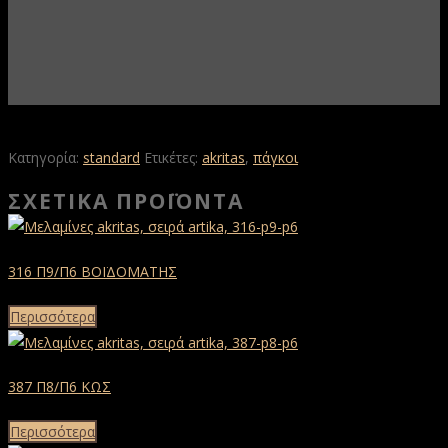
Κατηγορία:
standard
Ετικέτες:
akritas
,
πάγκοι
ΣΧΕΤΙΚΆ ΠΡΟΪΌΝΤΑ
316 Π9/Π6 ΒΟΪΔΟΜΑΤΗΣ
Περισσότερα
387 Π8/Π6 ΚΩΣ
Περισσότερα